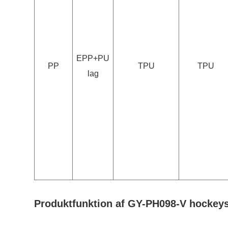
EPP+PU
PP
TPU
TPU
lag
Produktfunktion af GY-PH098-V hockeysp