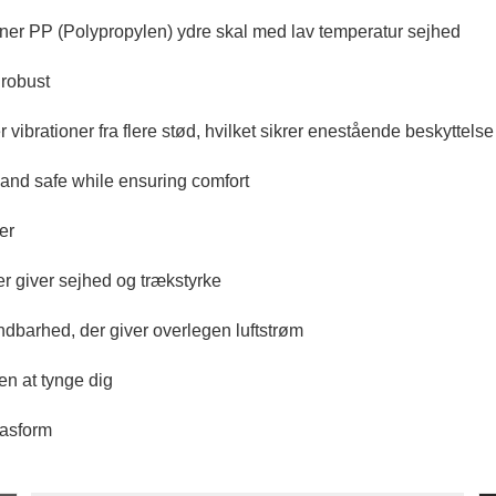
er PP (Polypropylen) ydre skal med lav temperatur sejhed
 robust
ibrationer fra flere stød, hvilket sikrer enestående beskyttelse
 and safe while ensuring comfort
er
er giver sejhed og trækstyrke
dbarhed, der giver overlegen luftstrøm
en at tynge dig
pasform