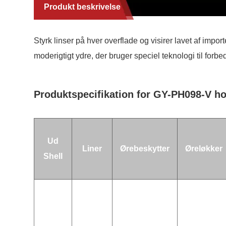
Produkt beskrivelse
Styrk linser på hver overflade og visirer lavet af imp
moderigtigt ydre, der bruger speciel teknologi til for
Produktspecifikation for GY-PH098-V ho
Ud
Liner
Ørebeskytter
Øreløkker
Shell