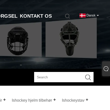
ØRGSEL
KONTAKT OS
Dansk
ir
Ishockey hjelm tilbehør
Ishockeystav