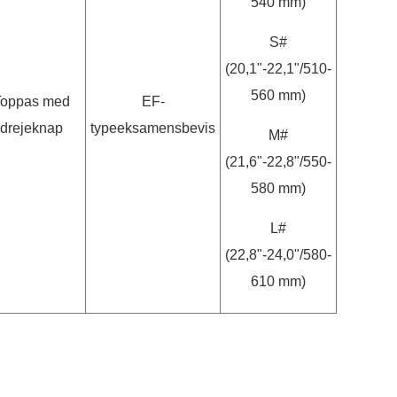
540 mm)
S#
(20,1"-22,1"/510-
560 mm)
Toppas med
EF-
drejeknap
typeeksamensbevis
M#
(21,6"-22,8"/550-
580 mm)
L#
(22,8"-24,0"/580-
610 mm)