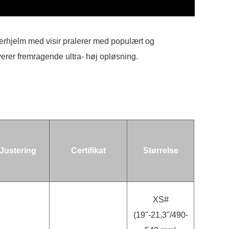
llerhjelm med visir pralerer med populært og
verer fremragende ultra- høj opløsning.
Justering
Certifikat
Størrelse
XS#
(19"-21,3"/490-