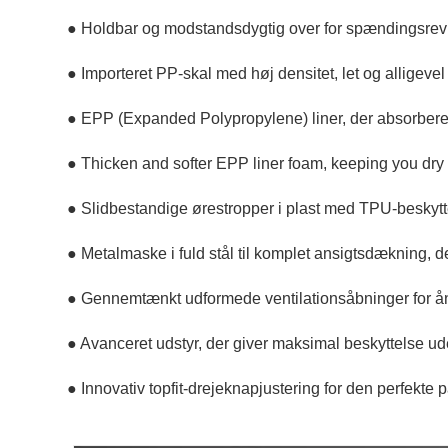
● Holdbar og modstandsdygtig over for spændingsrevn
● Importeret PP-skal med høj densitet, let og alligevel
● EPP (Expanded Polypropylene) liner, der absorberer v
● Thicken and softer EPP liner foam, keeping you dry
● Slidbestandige ørestropper i plast med TPU-beskytt
● Metalmaske i fuld stål til komplet ansigtsdækning, d
● Gennemtænkt udformede ventilationsåbninger for ån
● Avanceret udstyr, der giver maksimal beskyttelse ud
● Innovativ topfit-drejeknapjustering for den perfekte 