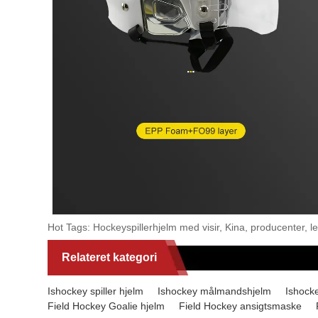
Hot Tags: Hockeyspillerhjelm med visir, Kina, producenter, lever
Relateret kategori
Ishockey spiller hjelm
Ishockey målmandshjelm
Ishock
Field Hockey Goalie hjelm
Field Hockey ansigtsmaske