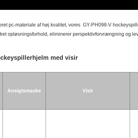
orteret pc-materiale af høj kvalitet, vores GY-PH098-V hockeyspi
bedret opløsningsforhold, eliminerer perspektivforvrængning og le
ckeyspillerhjelm med visir
Ansigtsmaske
Visir