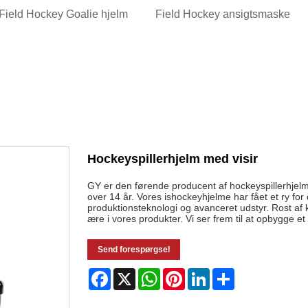
Field Hockey Goalie hjelm
Field Hockey ansigtsmaske
Hockeyspillerhjelm med visir
GY er den førende producent af hockeyspillerhjelm m
over 14 år. Vores ishockeyhjelme har fået et ry for
produktionsteknologi og avanceret udstyr. Rost af 
ære i vores produkter. Vi ser frem til at opbygge et
Send forespørgsel
Facebook
X
WhatsApp
Pinterest
LinkedIn
Share