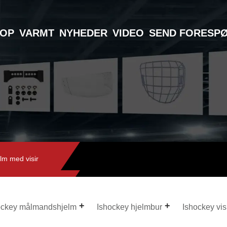
TOP
VARMT
NYHEDER
VIDEO
SEND FORESP
lm med visir
ockey målmandshjelm
Ishockey hjelmbur
Ishockey vis