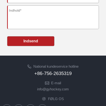
Indsend
National kundeservice hotline
+86-756-2635319
E-mail
info@gyhockey.com
FØLG OS