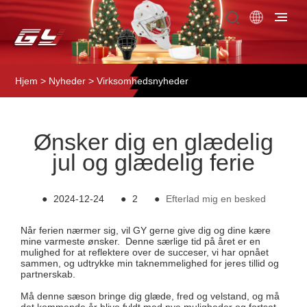
Hjem
>
Nyheder
>
Virksomhedsnyheder
Ønsker dig en glædelig
jul og glædelig ferie
●
2024-12-24
●
2
●
Efterlad mig en besked
Når ferien nærmer sig, vil GY gerne give dig og dine kære
mine varmeste ønsker. Denne særlige tid på året er en
mulighed for at reflektere over de succeser, vi har opnået
sammen, og udtrykke min taknemmelighed for jeres tillid og
partnerskab.
Må denne sæson bringe dig glæde, fred og velstand, og må