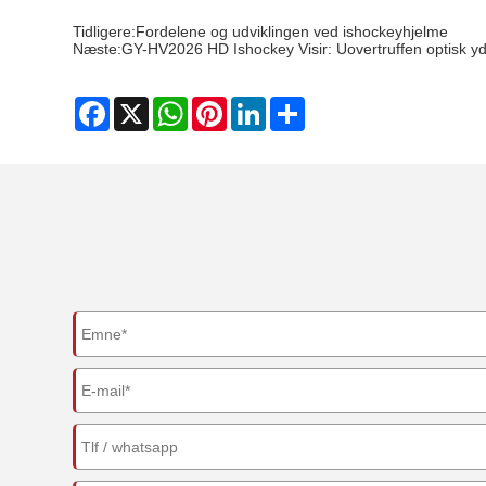
Tidligere:
Fordelene og udviklingen ved ishockeyhjelme
Næste:
GY-HV2026 HD Ishockey Visir: Uovertruffen optisk y
Facebook
X
WhatsApp
Pinterest
LinkedIn
Share