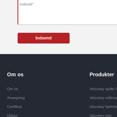
Indsend
Om os
Produkter
Om os
Ishockey spiller 
Ansøgning
Ishockey målma
Certifikat
Ishockey hjelmb
Udstyr
Ishockey visir