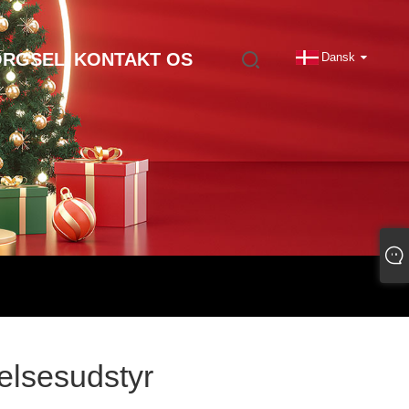
ØRGSEL
KONTAKT OS
Dansk
telsesudstyr