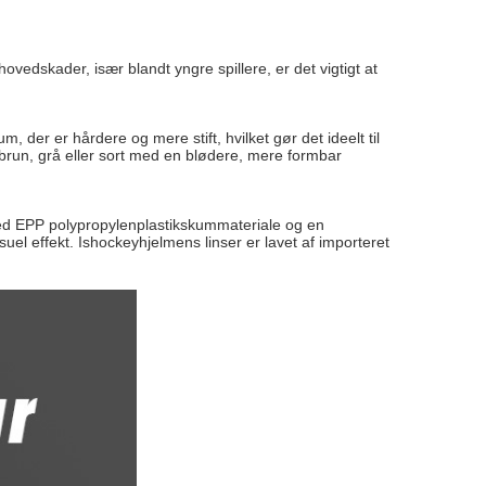
 hovedskader, især blandt yngre spillere, er det vigtigt at
 der er hårdere og mere stift, hvilket gør det ideelt til
lbrun, grå eller sort med en blødere, mere formbar
hed EPP polypropylenplastikskummateriale og en
uel effekt. Ishockeyhjelmens linser er lavet af importeret