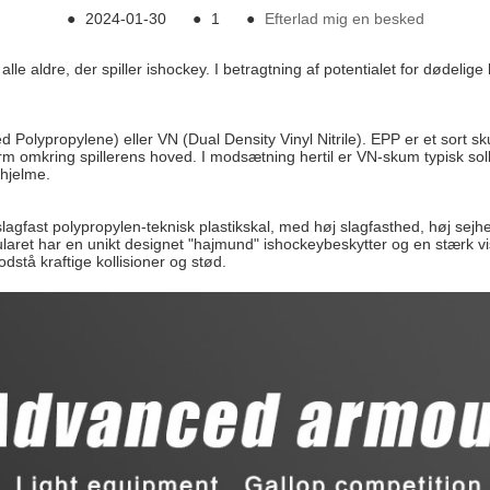
●
2024-01-30
●
1
●
Efterlad mig en besked
 alle aldre, der spiller ishockey. I betragtning af potentialet for dødelige
olypropylene) eller VN (Dual Density Vinyl Nitrile). EPP er et sort skum,
rm omkring spillerens hoved. I modsætning hertil er VN-skum typisk so
 hjelme.
agfast polypropylen-teknisk plastikskal, med høj slagfasthed, høj sej
laret har en unikt designet "hajmund" ishockeybeskytter og en stærk vis
dstå kraftige kollisioner og stød.