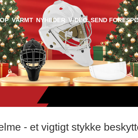
TOP
VARMT
NYHEDER
VIDEO
SEND FORESP
lme - et vigtigt stykke beskyt