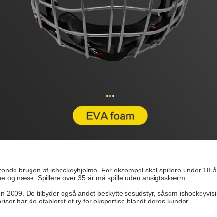
rende brugen af ​​ishockeyhjelme. For eksempel skal spillere under 18 år
ne og næse. Spillere over 35 år må spille uden ansigtsskærm.
en 2009. De tilbyder også andet beskyttelsesudstyr, såsom ishockeyvisir
ser har de etableret et ry for ekspertise blandt deres kunder.