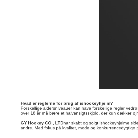
Hvad er reglerne for brug af ishockeyhjelm?
Forskellige aldersniveauer kan have forskellige regler vedrø
over 18 år må bære et halvansigtsskjold, der kun dækker øj
GY Hockey CO., LTD
har skabt og solgt ishockeyhjelme sid
andre. Med fokus på kvalitet, mode og konkurrencedygtige pri