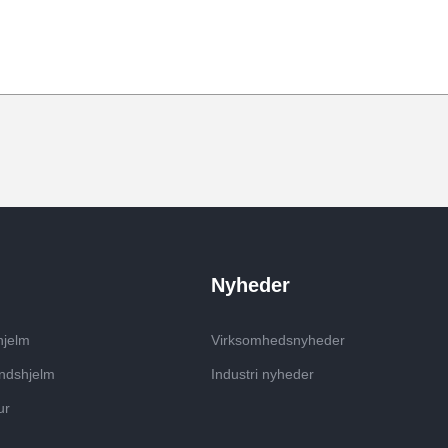
Nyheder
hjelm
Virksomhedsnyheder
ndshjelm
Industri nyheder
ur