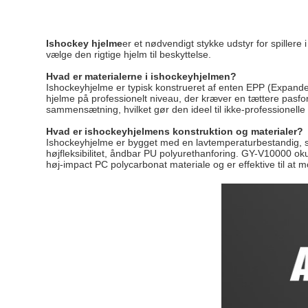
Ishockey hjelme
er et nødvendigt stykke udstyr for spillere i
vælge den rigtige hjelm til beskyttelse.
Hvad er materialerne i ishockeyhjelmen?
Ishockeyhjelme er typisk konstrueret af enten EPP (Expanded P
hjelme på professionelt niveau, der kræver en tættere pasfo
sammensætning, hvilket gør den ideel til ikke-professionelle
Hvad er ishockeyhjelmens konstruktion og materialer?
Ishockeyhjelme er bygget med en lavtemperaturbestandig, sl
højfleksibilitet, åndbar PU polyurethanforing. GY-V10000 oku
høj-impact PC polycarbonat materiale og er effektive til at mo