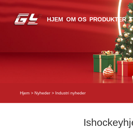
HJEM
OM OS
PRODUKTER
Hjem
>
Nyheder
>
Industri nyheder
Ishockeyhje