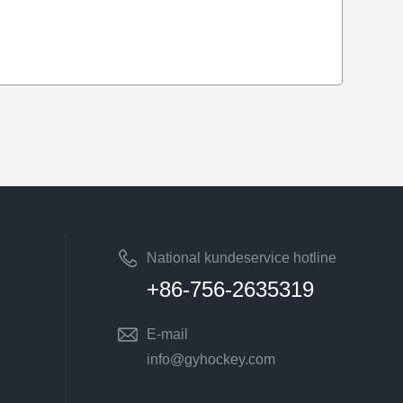
National kundeservice hotline
+86-756-2635319
E-mail
info@gyhockey.com