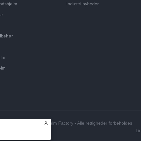
ndshjelm
Industri nyheder
ur
ilbehør
elm
elm
X
age, Ishockey Goalie Hjelm Factory - Alle rettigheder forbeholdes
Li