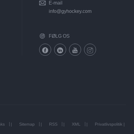
E-mail
info@gyhockey.com
FØLG OS
nks
|
Sitemap
|
RSS
|
XML
|
Privatlivspolitik
|