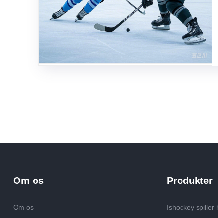
Om os
Produkter
Om os
Ishockey spiller 