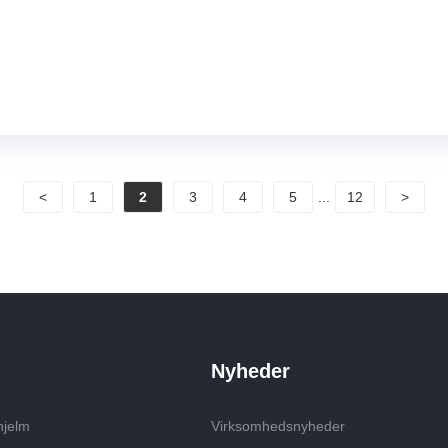
<
1
2
3
4
5
...
12
>
Nyheder
hjelm
Virksomhedsnyheder