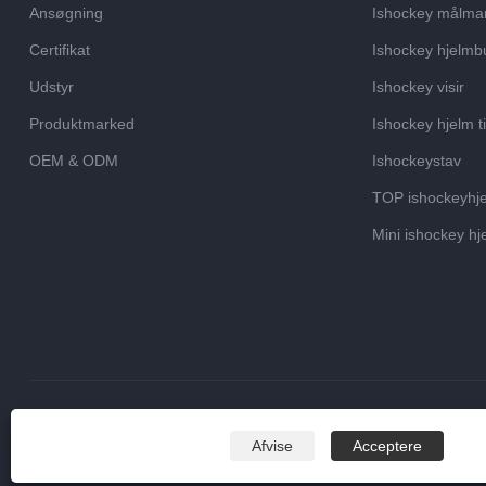
Ansøgning
Ishockey målma
Certifikat
Ishockey hjelmb
Udstyr
Ishockey visir
Produktmarked
Ishockey hjelm t
OEM & ODM
Ishockeystav
TOP ishockeyhj
Mini ishockey hj
Copyright © 2023 Zhuhai GY Hockey Co., Ltd. - Kina Hockey Visir C
Afvise
Acceptere