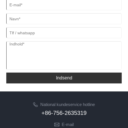
Indsend
National kundeservice hotline
+86-756-2635319
E-mail