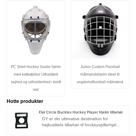
PC Shell Hockey Goalie hjelm
Junior Custom Floorball
med katteøjebur Ultrastærk
målmandshjelm ideel til
sejhed og udholdenhed i koldt
ungdomsfloorball målmænd
vejr
Hotte produkter
Flat Circle Buckles Hockey Player Hjelm tilbehør
GY er din ultimative destination for
højkvalitets tilbehør til hockeyspillerhjelme
med flade cirkelspænder. Som den