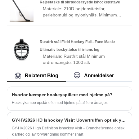
GY's omdømme strækker sig langt ud
Rejsetaske til skræddersyede ishockeystave
spænder hockey spiller hjelm tilbehør og
over Kina og opnår beundring fra kunder
Materiale: 210D højdensitetsfor,
oplev den forskel, de gør i dit spil. Slut dig
over hele verden. Deres urokkelige
perlebomuld og nylonlynlås. Minimum
til vores tilfredse kunder og løft din
engagement i ekspertise gennemsyrer
ordrekrav: 500 stk.
præstation til nye højder. Oplev GY, din
alle aspekter af deres drift og etablerer
betroede leverandør af tilbehør til
dem som en virkelig fortjent virksomhed.
hockeyspillerhjelme i høj kvalitet. Lad os
bygge et partnerskab, der vil overgå alle
Rustfrit stål Field Hockey Full - Face Mask:
forventninger.
Ultimativ beskyttelse til intens leg
Materiale: Rustfrit stål Minimum
ordremængde: 1000 stk
Relateret Blog
Anmeldelser
Hvorfor kæmper hockeyspillere med hjelme på?
Hockeykampe opstår ofte med hjelme på af flere årsager:
GY-HV2026 HD Ishockey Visir: Uovertruffen optisk ydeevne testet og bekræftet | Kommer snart
GY-HV2026 High Definition Ishockey Visir – Brancheførende optisk
klarhed og lav forvrængning kommer snart