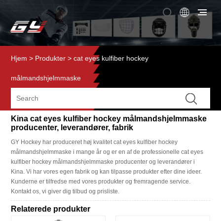
Hjem
>
Produkter
>
cat eyes kulfiber hockey
målmandshjelmmaske
Kina cat eyes kulfiber hockey målmandshjelmmaske
producenter, leverandører, fabrik
GY Hockey har produceret høj kvalitet cat eyes kulfiber hockey
målmandshjelmmaske i mange år og er en af ​​de professionelle cat eyes
kulfiber hockey målmandshjelmmaske producenter og leverandører i
Kina. Vi har vores egen fabrik og kan tilpasse produkter efter dine ideer.
Kunderne er tilfredse med vores produkter og fremragende service.
Kontakt os, vi giver dig tilbud og prisliste.
Relaterede produkter