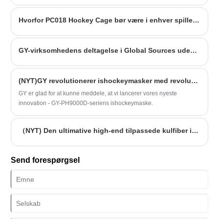
Hvorfor PC018 Hockey Cage bør være i enhver spillers Arsenal
GY-virksomhedens deltagelse i Global Sources udendørs aktivitetsprodukter-udstilling afholdt i Hong Kong den 27. oktober var en stor succes og tiltrak mange nye kunder.
(NYT)GY revolutionerer ishockeymasker med revolutionær 3D-gitterudskrivningsteknologi
GY er glad for at kunne meddele, at vi lancerer vores nyeste
innovation - GY-PH9000D-seriens ishockeymaske.
（NYT) Den ultimative high-end tilpassede kulfiber ishockey målmandsmaske
Send forespørgsel